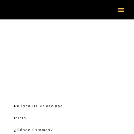
Categoría: Turis
¿DÓND
Cerrajeros Turis
Política De Privacidad
Inicio
¿Dónde Estamos?