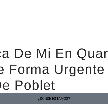
ca De Mi En Quar
 Forma Urgente 
De Poblet
¿DONDE ESTAMOS?